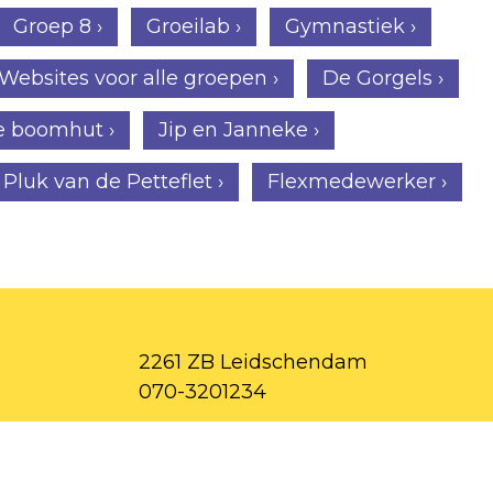
Groep 8 ›
Groeilab ›
Gymnastiek ›
Websites voor alle groepen ›
De Gorgels ›
e boomhut ›
Jip en Janneke ›
Pluk van de Petteflet ›
Flexmedewerker ›
2261 ZB Leidschendam
070-3201234