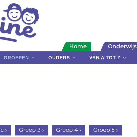
Home
Onderwijs
GROEPEN
OUDERS
VAN A TOT Z
c ›
Groep 3 ›
Groep 4 ›
Groep 5 ›