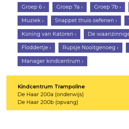
Groep 6 ›
Groep 7a ›
Groep 7b ›
Muziek ›
Snappet thuis oefenen ›
Koning van Katoren ›
De waanzinnig
Floddertje ›
Rupsje Nooitgenoeg ›
Manager kindcentrum ›
Kindcentrum Trampoline
De Haar 200a (onderwijs)
De Haar 200b (opvang)