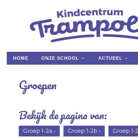
HOME
ONZE SCHOOL
ACTUEEL
Groepen
Bekijk de pagina van:
Groep 1-2a ›
Groep 1-2b ›
Groep 1-2