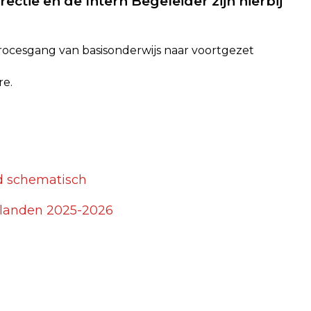
ectie en de Intern Begeleider zijn hierbij
ocesgang van basisonderwijs naar voortgezet
re.
d schematisch
landen 2025-2026