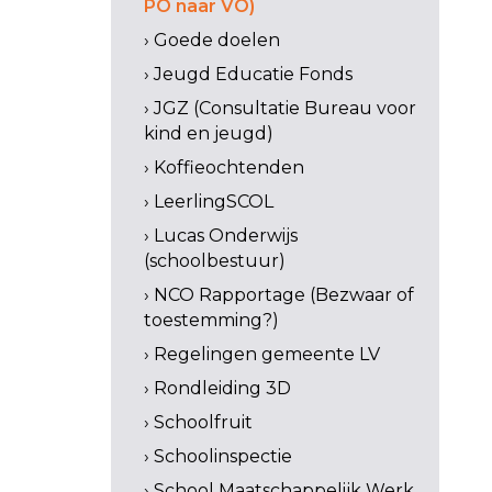
PO naar VO)
› Goede doelen
› Jeugd Educatie Fonds
› JGZ (Consultatie Bureau voor
kind en jeugd)
› Koffieochtenden
› LeerlingSCOL
› Lucas Onderwijs
(schoolbestuur)
› NCO Rapportage (Bezwaar of
toestemming?)
› Regelingen gemeente LV
› Rondleiding 3D
› Schoolfruit
› Schoolinspectie
› School Maatschappelijk Werk