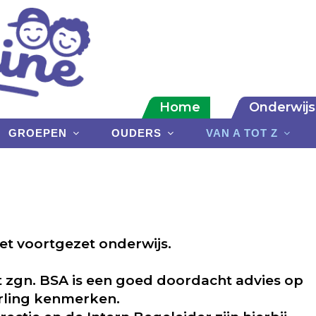
Home
Onderwijs
GROEPEN
OUDERS
VAN A TOT Z
et voortgezet onderwijs.
et zgn. BSA is een goed doordacht advies op
erling kenmerken.